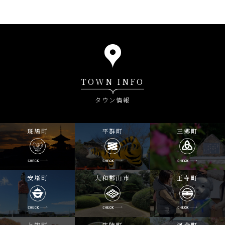
TOWN INFO
タウン情報
斑鳩町
平群町
三郷町
安堵町
大和郡山市
王寺町
上牧町
広陵町
河合町