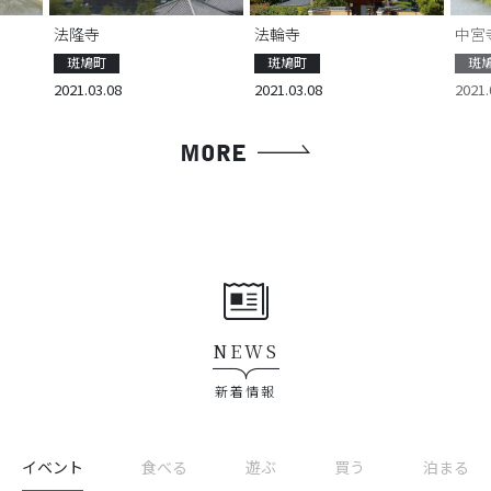
法隆寺
法輪寺
中宮
斑鳩町
斑鳩町
斑
2021.03.08
2021.03.08
2021.
NEWS
新着情報
イベント
食べる
遊ぶ
買う
泊まる