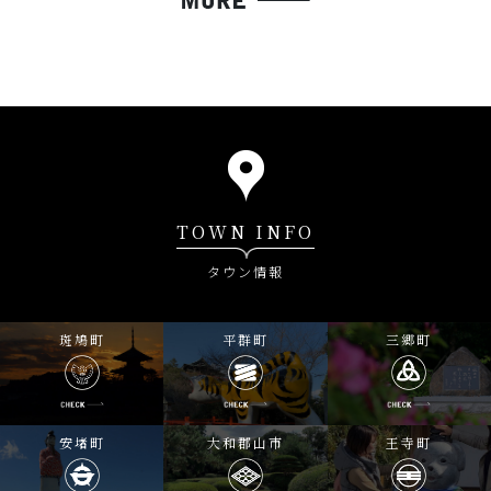
TOWN INFO
タウン情報
斑鳩町
平群町
三郷町
安堵町
大和郡山市
王寺町