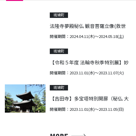
斑鳩町
法隆寺夢殿秘仏 観音菩薩立像(救世
観音) 特別開扉
開催期間：2024.04.11(木)～2024.05.18(土)
斑鳩町
【令和５年度 法輪寺秋季特別展】妙
見堂特別公開と秘仏妙見菩薩像御開
開催期間：2023.11.01(水)～2023.11.07(火)
帳
斑鳩町
【吉田寺】多宝塔特別開扉（秘仏 大
日如来坐像 公開）
開催期間：2023.11.01(水)～2023.11.05(日)