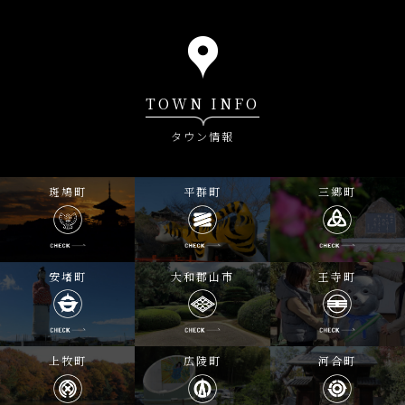
TOWN INFO
タウン情報
斑鳩町
平群町
三郷町
安堵町
大和郡山市
王寺町
上牧町
広陵町
河合町